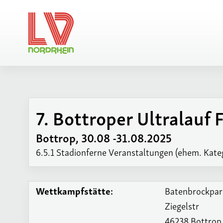
Ansprechpartner
7. Bottroper Ultralauf 
Regionsvorstand
Archiv L
Veranstaltungskalende
Weitere
Archiv L
Basisinformation
Bottrop, 30.08 -31.08.2025
Ansprechpartner
Lippe
Regionsmeisterschafte
6.5.1 Stadionferne Veranstaltungen (ehem. Kateg
Vereine / LGs
Archiv L
Rahmenterminpläne
Duisbur
NRW-Laufakademie
Wettkampfstätte:
Batenbrockpar
Ziegelstr
46238 Bottrop