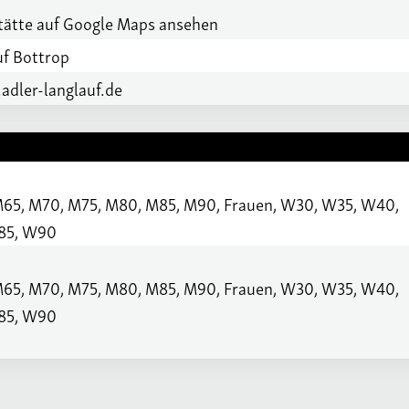
Masters
ätte auf Google Maps ansehen
Übersicht
f Bottrop
Regionsmeisterschaften
adler-langlauf.de
M65, M70, M75, M80, M85, M90, Frauen, W30, W35, W40,
85, W90
M65, M70, M75, M80, M85, M90, Frauen, W30, W35, W40,
85, W90