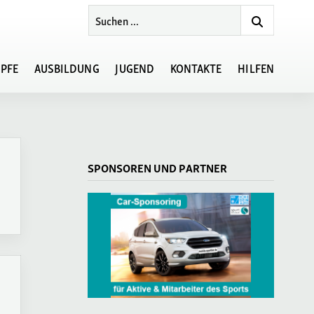
PFE
AUSBILDUNG
JUGEND
KONTAKTE
HILFEN
Regionsvorstand
Formulare
splan
Gruppenhelferlehrgang
Ansprechpartner
Satzungen/Regeln
SPONSOREN UND PARTNER
Wettkampf
Ausbildungen
Links
Ansprechpartner
ortbildungen
Ausbildung
portlehrgänge
Ansprechpartner Jugend
hterlehrgänge
hrgänge